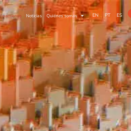
EN
PT
ES
uipamiento
Noticias
Quiénes somos