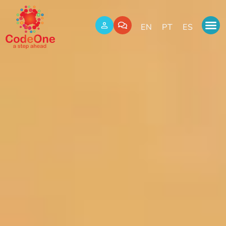
EN
PT
ES