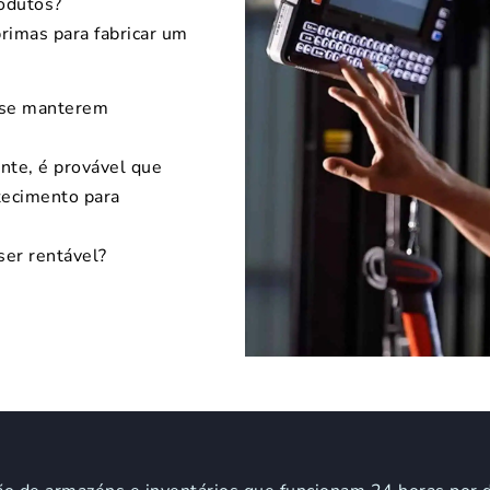
odutos?
imas para fabricar um
 se manterem
nte, é provável que
tecimento para
er rentável?