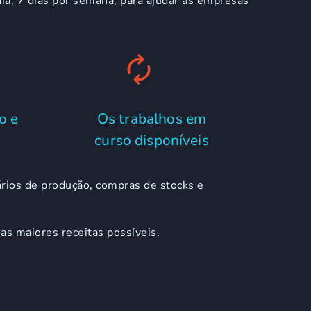
a, 7 dias por semana, para ajudar as empresas
o e
Os trabalhos em
curso disponíveis
rios de produção, compras de stocks e
as maiores receitas possíveis.