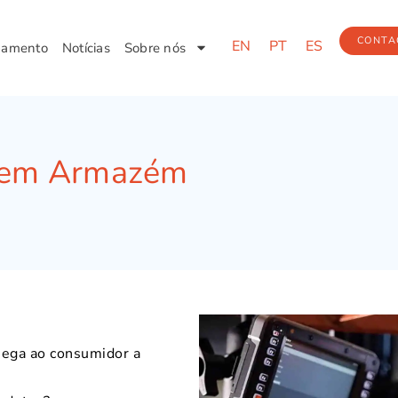
CONTA
EN
PT
ES
pamento
Notícias
Sobre nós
 em Armazém
hega ao consumidor a