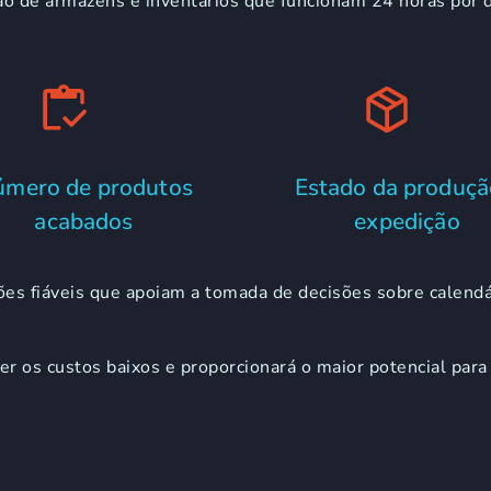
de armazéns e inventários que funcionam 24 horas por di
mero de produtos
Estado da produçã
acabados
expedição
ões fiáveis que apoiam a tomada de decisões sobre calendá
r os custos baixos e proporcionará o maior potencial para 