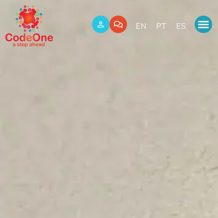
EN
PT
ES