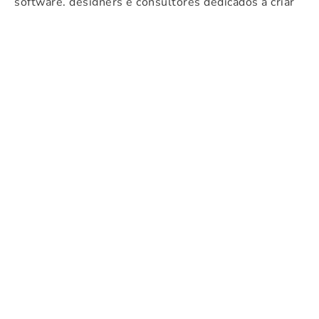
software, designers e consultores dedicados a criar
soluções inovadoras que satisfaçam as necessidades
únicas dos nossos clientes em vários sectores.